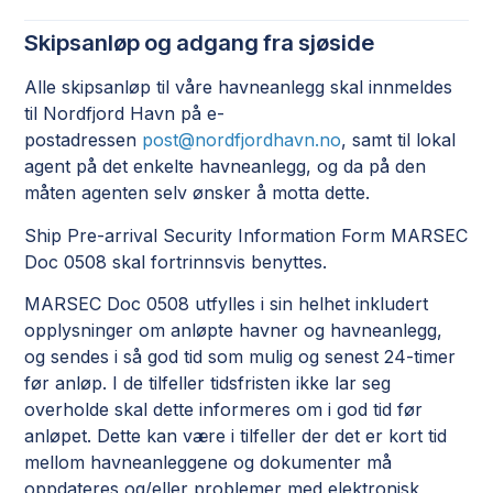
Skipsanløp og adgang fra sjøside
Alle skipsanløp til våre havneanlegg skal innmeldes
til Nordfjord Havn på e-
postadressen
post@nordfjordhavn.no
, samt til lokal
agent på det enkelte havneanlegg, og da på den
måten agenten selv ønsker å motta dette.
Ship Pre-arrival Security Information Form MARSEC
Doc 0508 skal fortrinnsvis benyttes.
MARSEC Doc 0508 utfylles i sin helhet inkludert
opplysninger om anløpte havner og havneanlegg,
og sendes i så god tid som mulig og senest 24-timer
før anløp. I de tilfeller tidsfristen ikke lar seg
overholde skal dette informeres om i god tid før
anløpet. Dette kan være i tilfeller der det er kort tid
mellom havneanleggene og dokumenter må
oppdateres og/eller problemer med elektronisk