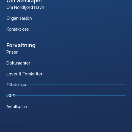
Om Selskapet
Om Nordfjord Havn
Organisasjon
Kontakt oss
Forvaltning
Priser
Dokumenter
Lover & Forskrifter
Tiltak i sjø
ISPS
Avfallsplan