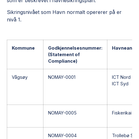
som er beskrevet i havnesikringsplan.
Sikringsnivået som Havn normalt opererer på er
nivå 1.
Kommune
Godkjennelsesnummer:
Havneanleg
(Statement of
Compliance)
Vågsøy
NOMAY-0001
ICT Nord
ICT Syd
NOMAY-0005
Fiskerikai
NOMAY-0004
Trollebø Syd