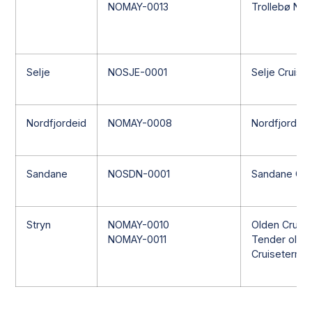
NOMAY-0013
Trollebø Nor
Selje
NOSJE-0001
Selje Cruise
Nordfjordeid
NOMAY-0008
Nordfjordeid
Sandane
NOSDN-0001
Sandane Cru
Stryn
NOMAY-0010
Olden Cruise
NOMAY-0011
Tender olde
Cruisetermin