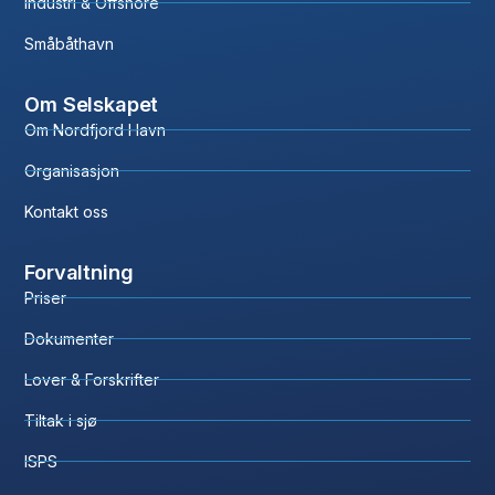
Industri & Offshore
Småbåthavn
Om Selskapet
Om Nordfjord Havn
Organisasjon
Kontakt oss
Forvaltning
Priser
Dokumenter
Lover & Forskrifter
Tiltak i sjø
ISPS