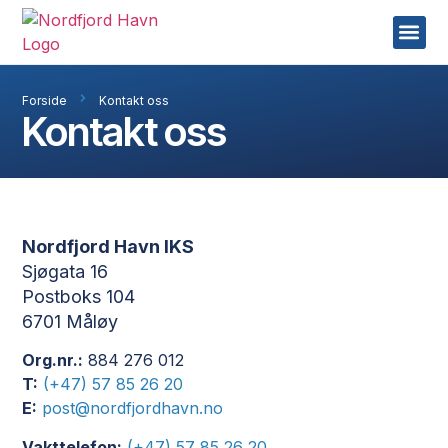
Forside
Kontakt oss
Kontakt oss
Nordfjord Havn IKS
Sjøgata 16
Postboks 104
6701 Måløy
Org.nr.:
884 276 012
T:
(+47) 57 85 26 20
E:
post@nordfjordhavn.no
Vakttelefon:
(+47) 57 85 26 20