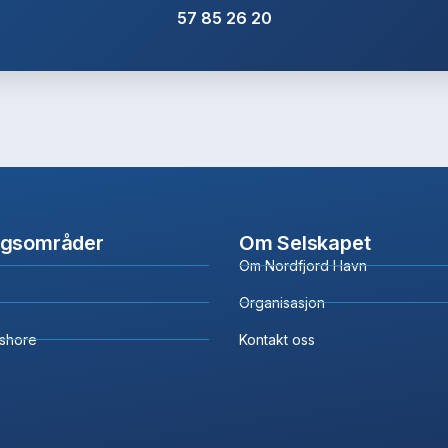
57 85 26 20
ngsområder
Om Selskapet
Om Nordfjord Havn
Organisasjon
fshore
Kontakt oss