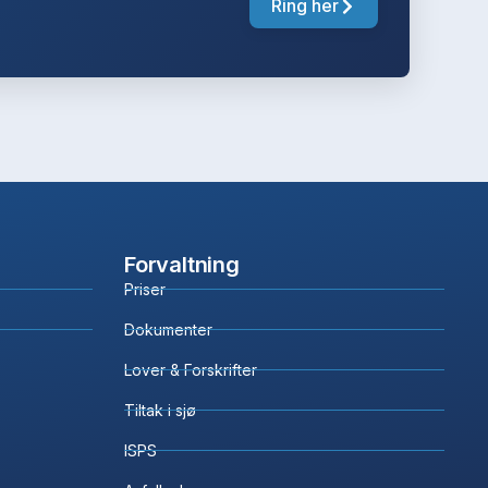
Ring her
Forvaltning
Priser
Dokumenter
Lover & Forskrifter
Tiltak i sjø
ISPS